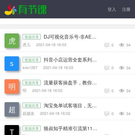
登入
注册
DJ可视化音乐号-非AE模板：一个安卓手机即可操作，可U盘变现一单赚100+
资源共享
虎儿
2021-04-18 16:03
0
34

抖音小店运营全套系列课：从基础入门到进阶精通，系统掌握月销百万小店核心秘密
资源共享
sos1267
2021-04-18 16:03
0
34

流量获客操盘手，教你精准获客，从0到1搭建流量矩阵
资源共享
明
2021-04-18 16:03
0
34

淘宝免单试客项目，无需引流平台矩阵玩法，单人月稳5000+
资源共享
超越改
2021-04-18 16:02
0
34

狼叔知乎精准引流第11期，知乎好物变现技术课程
资源共享