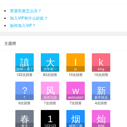
资源失效怎么办？
加入VIP有什么好处？
如何加入VIP？
主题榜
謓dêシ累了
大年初一
lx
king
122次回答
83次回答
10次回答
10次回答
?
风雨无阻
webrabbit
新年快乐
9次回答
7次回答
7次回答
4次回答
春天
123123
烟雨江南
灿灿