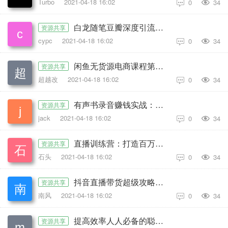
Turbo
2021-04-18 16:02
0
34

白龙随笔豆瓣深度引流课，日引200+精准粉
资源共享
cypc
2021-04-18 16:02
0
34

闲鱼无货源电商课程第20期：闲鱼项目操盘手带你从0到月入20万+
资源共享
超越改
2021-04-18 16:02
0
34

有声书录音赚钱实战：在家录音，动动嘴皮，日赚1000+
资源共享
jack
2021-04-18 16:02
0
34

直播训练营：打造百万销售直播间教会你如何直播带货，抓住直播大风口
资源共享
石头
2021-04-18 16:02
0
34

抖音直播带货超级攻略：抖音直播带货的详细玩法，小店运营、付费投放等
资源共享
南风
2021-04-18 16:02
0
34

提高效率人人必备的聪明工作法
资源共享