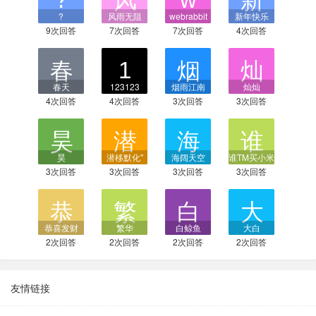
?
风雨无阻
webrabbit
新年快乐
9次回答
7次回答
7次回答
4次回答
春天
123123
烟雨江南
灿灿
4次回答
4次回答
3次回答
3次回答
昊
潜移默化"
海阔天空
谁TM买小米
3次回答
3次回答
3次回答
3次回答
恭喜发财
繁华
白鲸鱼
大白
2次回答
2次回答
2次回答
2次回答
友情链接