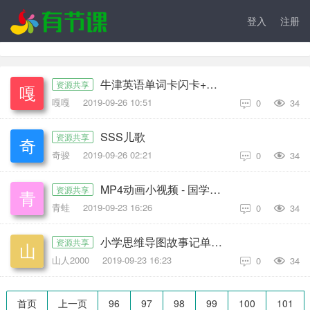
登入
注册
牛津英语单词卡闪卡+音频 可打印
资源共享
嘎嘎
2019-09-26 10:51
0
34

SSS儿歌
资源共享
奇骏
2019-09-26 02:21
0
34

MP4动画小视频 - 国学大智慧 含百家姓、弟子规、三字经、论语等
资源共享
青蛙
2019-09-23 16:26
0
34

小学思维导图故事记单词小学800词汇
资源共享
山人2000
2019-09-23 16:23
0
34

首页
上一页
96
97
98
99
100
101