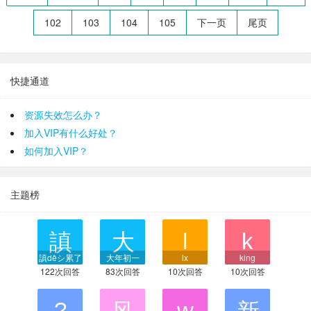
102
103
104
105
下一页
尾页
快捷通道
资源失效怎么办？
加入VIP有什么好处？
如何加入VIP？
主题榜
謓dêシ累了
大年初一
lx
king
122次回答
83次回答
10次回答
10次回答